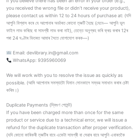
If you believe there has been an error in your order (e.g.,
you received the wrong file or didn’t receive your product),
please contact us within 12 to 24 hours of purchase at: (যদি
আপুনি বিশ্বাস কৰে যে আপোনাৰ অৰ্ডাৰত কোনো ত্ৰুটি হৈছে (যেনে— আপুনি ভুল
ফাইল লাভ কৰিছে বা সামগ্ৰী লাভ কৰা নাই), তেন্তে অনুগ্ৰহ কৰি ক্ৰয় কৰাৰ 12ৰ
পৰা 24 ঘণ্টাৰ ভিতৰত আমাৰ সৈতে যোগাযোগ কৰক—)
Email: devlibrary.in@gmail.com
WhatsApp: 9395960069
We will work with you to resolve the issue as quickly as
possible. (আমি আপোনাৰ সমস্যাটো যিমান সোনকালে সম্ভৱ সমাধান কৰাৰ চেষ্টা
কৰিম।)
Duplicate Payments (দ্বিগুণ পেমেন্ট)
If you have been charged more than once for the same
product or service due to a technical error, we will issue a
refund for the duplicate transaction after proper verification.
(যদি কোনো কাৰিকৰী ত্ৰুটিৰ বাবে একেটা সামগ্ৰী বা সেৱাৰ বাবে আপুনি এবাৰতকৈ