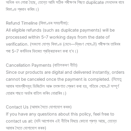
অধিক ধন লোৱা হৈছে, তেন্তে আমি সঠিক পৰীক্ষণৰ পিছত duplicate লেনদেনৰ বাবে
ৰিফাণ্ড প্ৰদান কৰিম।)
Refund Timeline (ৰিফাণ্ডৰ সময়সীমা):
All eligible refunds (such as duplicate payments) will be
processed within 5–7 working days from the date of
verification. (সকলো যোগ্য ৰিফাণ্ড (যেনে—দ্বিগুণ পেমেণ্ট) পৰীক্ষণৰ তাৰিখৰ
পৰা 5–7 কৰ্মদিনৰ ভিতৰত প্ৰক্ৰিয়াকৰণ কৰা হ’ব।)
Cancellation Payments (বাতিলকৰণ নীতি)
Since our products are digital and delivered instantly, orders
cannot be canceled once the payment is completed. (যিহেতু
আমাৰ সামগ্ৰীসমূহ ডিজিটেল আৰু তৎক্ষণাত প্ৰেৰণ কৰা হয়, গতিকে পেমেণ্ট সম্পূৰ্ণ
হোৱাৰ পাছত অৰ্ডাৰ বাতিল কৰিব নোৱাৰিব।)
Contact Us (আমাৰ সৈতে যোগাযোগ কৰক)
If you have any questions about this policy, feel free to
contact us at: (যদি আপোনাৰ এই নীতিৰ বিষয়ে কোনো প্ৰশ্ন আছে, তেন্তে
আমাৰ সৈতে যোগাযোগ কৰক)