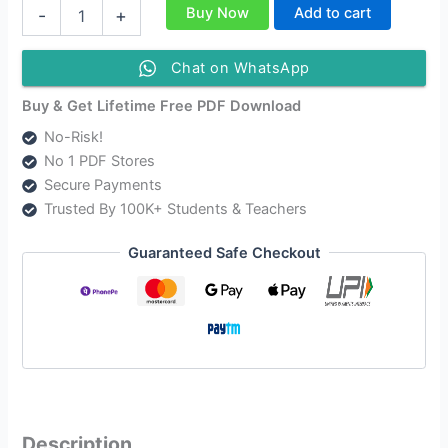
Class
Buy Now
Add to cart
-
+
11
Political
Science
Chat on WhatsApp
Question
Answer
Buy & Get Lifetime Free PDF Download
Bengali
No-Risk!
Medium
No 1 PDF Stores
|
একাদশ
Secure Payments
শ্রেণী
Trusted By 100K+ Students & Teachers
রাষ্ট্রবিজ্ঞান
প্রশ্ন
Guaranteed Safe Checkout
ও
উত্তর
quantity
Description