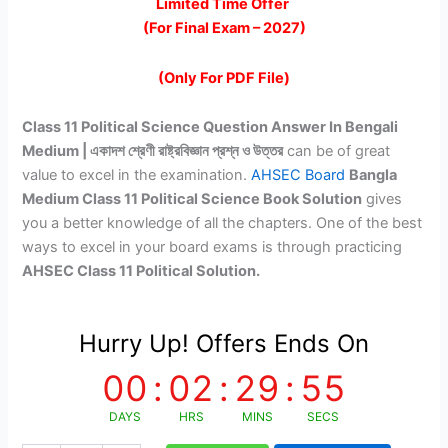
price
price
Limited Time Offer
(For Final Exam – 2027)
was:
is:
₹299.00.
₹99.00.
(Only For PDF File)
Class 11 Political Science Question Answer In Bengali
Medium | একাদশ শ্রেণী রাষ্ট্রবিজ্ঞান প্রশ্ন ও উত্তর
can be of great
value to excel in the examination.
AHSEC Board
Bangla
Medium Class 11 Political Science Book Solution
gives
you a better knowledge of all the chapters. One of the best
ways to excel in your board exams is through practicing
AHSEC Class 11 Political Solution.
Hurry Up! Offers Ends On
00
:
02
:
29
:
54
DAYS
HRS
MINS
SECS