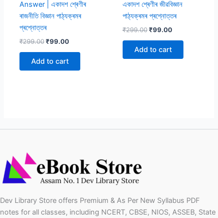
Answer | একাদশ শ্ৰেণীৰ
একাদশ শ্ৰেণীৰ জীৱবিজ্ঞান
ৰাজনীতি বিজ্ঞান পাঠ্যক্ৰমৰ
পাঠ্যক্ৰমৰ প্ৰশ্নোত্তৰ
প্ৰশ্নোত্তৰ
Original
Current
₹
299.00
₹
99.00
price
price
Original
Current
₹
299.00
₹
99.00
was:
is:
price
price
Add to cart
₹299.00.
₹99.00.
was:
is:
Add to cart
₹299.00.
₹99.00.
Dev Library Store offers Premium & As Per New Syllabus PDF
notes for all classes, including NCERT, CBSE, NIOS, ASSEB, State