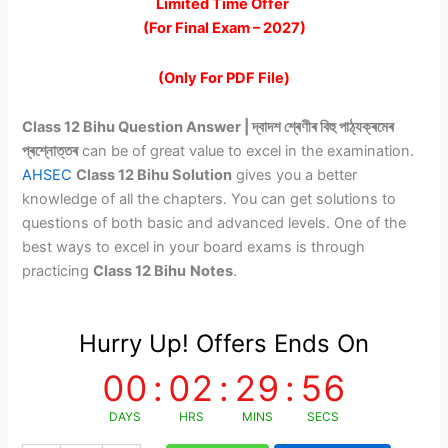
price
price
Limited Time Offer
(For Final Exam – 2027)
was:
is:
₹299.00.
₹99.00.
(Only For PDF File)
Class 12 Bihu Question Answer | দ্বাদশ শ্ৰেণীৰ বিহু পাঠ্যক্ৰমেৰ
প্ৰশ্নোত্তৰ
can be of great value to excel in the examination.
AHSEC
Class 12 Bihu Solution
gives you a better
knowledge of all the chapters. You can get solutions to
questions of both basic and advanced levels. One of the
best ways to excel in your board exams is through
practicing
Class 12 Bihu
Notes
.
Hurry Up! Offers Ends On
00
:
02
:
29
:
55
DAYS
HRS
MINS
SECS