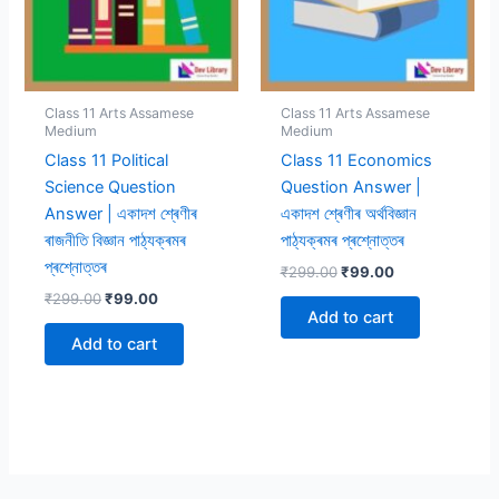
Class 11 Arts Assamese
Class 11 Arts Assamese
Medium
Medium
Class 11 Political
Class 11 Economics
Science Question
Question Answer |
Answer | একাদশ শ্ৰেণীৰ
একাদশ শ্ৰেণীৰ অৰ্থবিজ্ঞান
ৰাজনীতি বিজ্ঞান পাঠ্যক্ৰমৰ
পাঠ্যক্ৰমৰ প্ৰশ্নোত্তৰ
প্ৰশ্নোত্তৰ
Original
Current
₹
299.00
₹
99.00
price
price
Original
Current
₹
299.00
₹
99.00
was:
is:
price
price
Add to cart
₹299.00.
₹99.00.
was:
is:
Add to cart
₹299.00.
₹99.00.