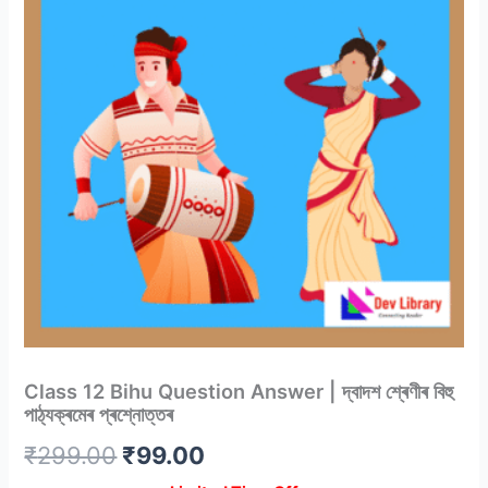
Class 12 Bihu Question Answer | দ্বাদশ শ্ৰেণীৰ বিহু
পাঠ্যক্ৰমেৰ প্ৰশ্নোত্তৰ
Original
Current
₹
299.00
₹
99.00