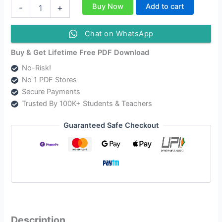
Class
Buy Now
Add to cart
-
+
12
Bihu
Question
Chat on WhatsApp
Answer
|
Buy & Get Lifetime Free PDF Download
দ্বাদশ
No-Risk!
শ্ৰেণীৰ
No 1 PDF Stores
বিহু
পাঠ্যক্ৰমেৰ
Secure Payments
প্ৰশ্নোত্তৰ
Trusted By 100K+ Students & Teachers
quantity
Guaranteed Safe Checkout
Description