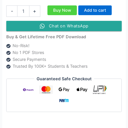
Class
Buy Now
Add to cart
-
+
12
Sociology
Question
Chat on WhatsApp
Answer
|
Buy & Get Lifetime Free PDF Download
দ্বাদশ
No-Risk!
শ্ৰেণীৰ
No 1 PDF Stores
সমাজ
শাস্ত্ৰ
Secure Payments
পাঠ্যক্ৰমৰ
Trusted By 100K+ Students & Teachers
প্ৰশ্নোত্তৰ
quantity
Guaranteed Safe Checkout