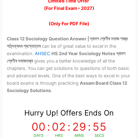
price
price
Limited Time Offer
(For Final Exam – 2027)
was:
is:
₹299.00.
₹99.00.
(Only For PDF File)
Class 12 Sociology Question Answer | দ্বাদশ শ্ৰেণীৰ সমাজ শাস্ত্ৰ
পাঠ্যক্ৰমৰ প্ৰশ্নোত্তৰ
can be of great value to excel in the
examination.
AHSEC
HS 2nd Year Sociology Notes
দ্বাদশ
শ্ৰেণীৰ সমাজতত্ত্ব
gives you a better knowledge of all the
chapters. You can get solutions to questions of both basic
and advanced levels. One of the best ways to excel in your
board exams is through practicing
Assam Board Class 12
Sociology Solutions
.
Hurry Up! Offers Ends On
00
:
02
:
29
:
54
DAYS
HRS
MINS
SECS