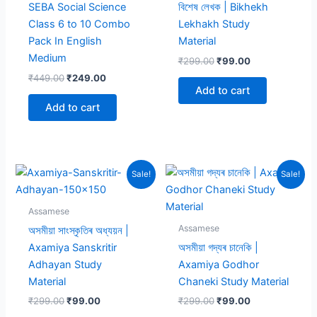
SEBA Social Science
বিশেষ লেখক | Bikhekh
Class 6 to 10 Combo
Lekhakh Study
Pack In English
Material
Medium
Original
Current
₹
299.00
₹
99.00
price
price
Original
Current
₹
449.00
₹
249.00
was:
is:
price
price
Add to cart
₹299.00.
₹99.00.
was:
is:
Add to cart
₹449.00.
₹249.00.
Sale!
Sale!
Assamese
Assamese
অসমীয়া সাংস্কৃতিৰ অধ্যয়ন |
Axamiya Sanskritir
অসমীয়া গদ্যৰ চানেকি |
Adhayan Study
Axamiya Godhor
Material
Chaneki Study Material
Original
Current
Original
Current
₹
299.00
₹
99.00
₹
299.00
₹
99.00
price
price
price
price