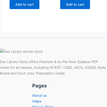
was:
is:
was:
is:
Add to cart
Add to cart
₹299.00.
₹99.00.
₹299.00.
₹99.00.
Dev Library Store offers Premium & As Per New Syllabus PDF
notes for all classes, including NCERT, CBSE, NIOS, ASSEB, State
Board and Govt Jobs Preparation Guide.
Pages
About us
Helps