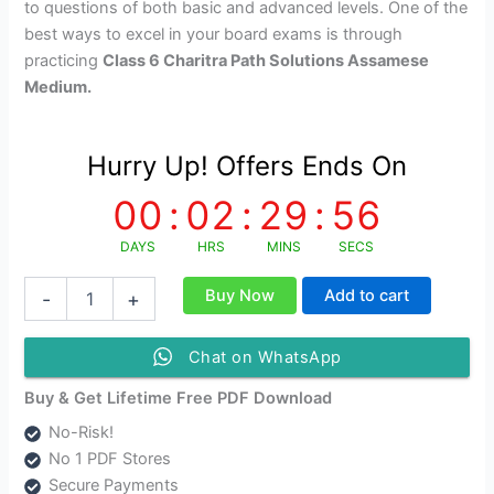
to questions of both basic and advanced levels. One of the
best ways to excel in your board exams is through
practicing
Class 6 Charitra Path Solutions Assamese
Medium.
Hurry Up! Offers Ends On
00
:
02
:
29
:
55
DAYS
HRS
MINS
SECS
SEBA
Buy Now
Add to cart
-
+
Class
6
Charitra
Chat on WhatsApp
Path
Question
Buy & Get Lifetime Free PDF Download
Answer
No-Risk!
|
No 1 PDF Stores
ষষ্ঠ
শ্ৰেণীৰ
Secure Payments