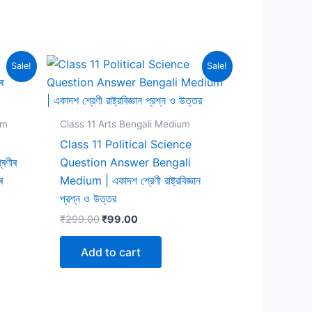
Sale!
Sale!
um
Class 11 Arts Bengali Medium
Class 11 Political Science
েণীৰ
Question Answer Bengali
ৰ
Medium | একাদশ শ্রেণী রাষ্ট্রবিজ্ঞান
প্রশ্ন ও উত্তর
Original
Current
₹
299.00
₹
99.00
price
price
was:
is:
Add to cart
₹299.00.
₹99.00.