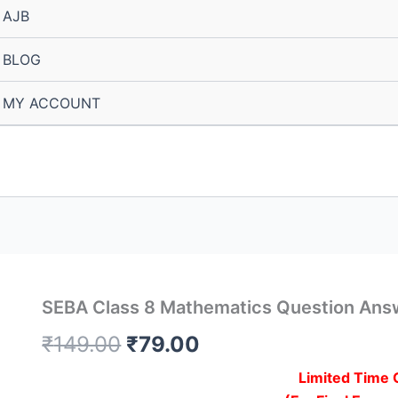
AJB
BLOG
MY ACCOUNT
SEBA Class 8 Mathematics Question Answer | অ
Original
Current
₹
149.00
₹
79.00
price
price
Limited Time 