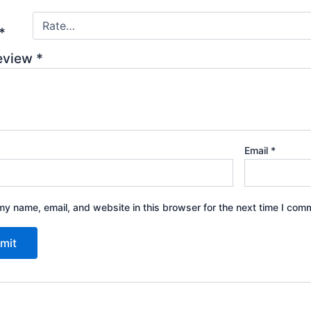
*
review
*
Email
*
y name, email, and website in this browser for the next time I com