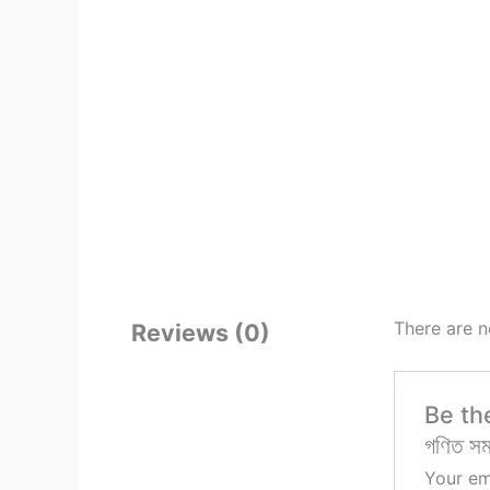
There are n
Reviews (0)
Be the
গণিত সম
Your em