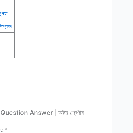
নুপাত
িশ্লেষণ
ি
estion Answer | অষ্টম শ্ৰেণীৰ
ked
*