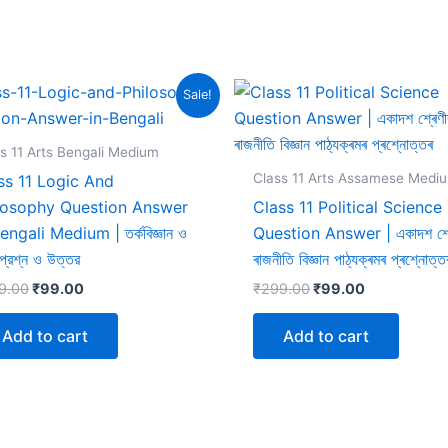
Sale!
s 11 Arts Bengali Medium
Class 11 Arts Assamese Medi
ss 11 Logic And
losophy Question Answer
Class 11 Political Science
engali Medium | তর্কবিজ্ঞান ও
Question Answer | একাদশ শ্ৰ
 প্রশ্ন ও উত্তর
ৰাজনীতি বিজ্ঞান পাঠ্যক্ৰমৰ প্ৰশ্নোত্ত
Original
Current
Original
Current
9.00
₹
99.00
₹
299.00
₹
99.00
price
price
price
price
was:
is:
was:
is:
Add to cart
Add to cart
₹299.00.
₹99.00.
₹299.00.
₹99.00.