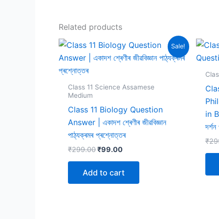
Related products
Sale!
Clas
Class 11 Science Assamese
Cla
Medium
Phi
Class 11 Biology Question
in B
Answer | একাদশ শ্ৰেণীৰ জীৱবিজ্ঞান
দর্শন
পাঠ্যক্ৰমৰ প্ৰশ্নোত্তৰ
₹
29
Original
Current
₹
299.00
₹
99.00
price
price
was:
is:
Add to cart
₹299.00.
₹99.00.