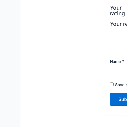
Your
rating
Your 
Name
*
Save m