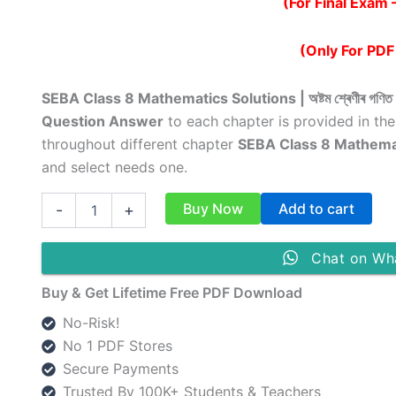
(For Final Exam 
was:
is:
₹149.00.
₹79.00.
(Only For PDF 
SEBA Class 8 Mathematics Solutions | অষ্টম শ্ৰেণীৰ গণিত 
Question Answer
to each chapter is provided in the
throughout different chapter
SEBA Class 8 Mathema
and select needs one.
SEBA
Buy Now
Add to cart
-
+
Class
8
Mathematics
Chat on Wh
Question
Answer
Buy & Get Lifetime Free PDF Download
|
No-Risk!
অষ্টম
শ্ৰেণীৰ
No 1 PDF Stores
গণিত
Secure Payments
সমাধান
Trusted By 100K+ Students & Teachers
quantity