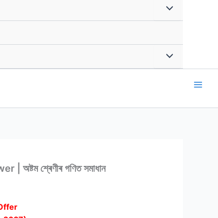
ষ্টম শ্ৰেণীৰ গণিত সমাধান
Offer