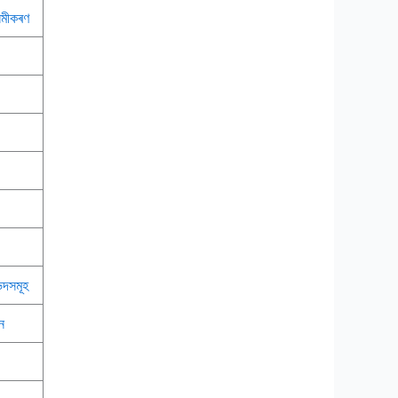
সমীকৰণ
েদসমূহ
ন