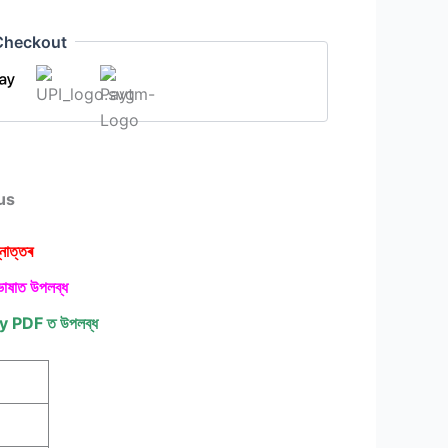
Checkout
us
নোত্তৰ
ভাষাত উপলব্ধ
ty PDF
ত উপলব্ধ